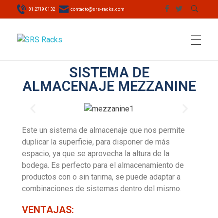
81 2719 0132
contacto@srs-racks.com
SRS Racks
Racks y sistemas de almacenaje. Somos fabricantes
SISTEMA DE
INICIO
ALMACENAJE MEZZANINE
SISTEMAS DE ALMACENAJE
Este un sistema de almacenaje que nos permite
duplicar la superficie, para disponer de más
espacio, ya que se aprovecha la altura de la
SERVICIOS
bodega. Es perfecto para el almacenamiento de
productos con o sin tarima, se puede adaptar a
combinaciones de sistemas dentro del mismo.
NOSOTROS
VENTAJAS: