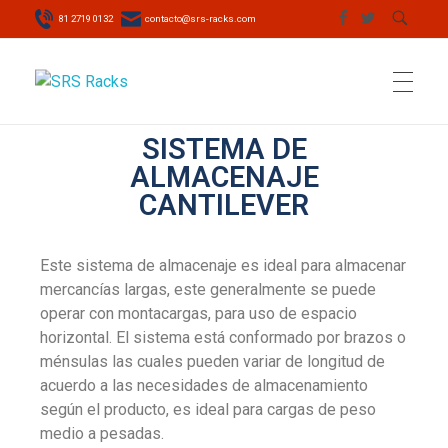
81 2719 0132
contacto@srs-racks.com
SRS Racks
Racks y sistemas de almacenaje. Somos fabricantes
SISTEMA DE
INICIO
ALMACENAJE
CANTILEVER
SISTEMAS DE ALMACENAJE
Este sistema de almacenaje es ideal para almacenar
mercancías largas, este generalmente se puede
operar con montacargas, para uso de espacio
SERVICIOS
horizontal. El sistema está conformado por brazos o
ménsulas las cuales pueden variar de longitud de
acuerdo a las necesidades de almacenamiento
NOSOTROS
según el producto, es ideal para cargas de peso
medio a pesadas.